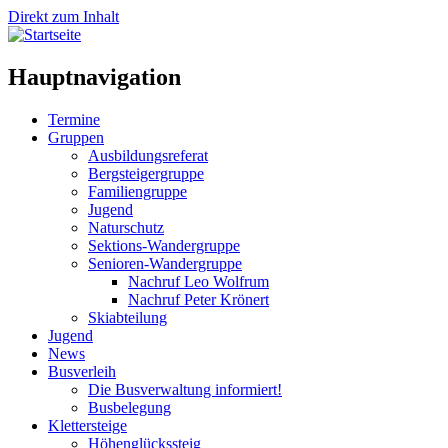
Direkt zum Inhalt
Hauptnavigation
Termine
Gruppen
Ausbildungsreferat
Bergsteigergruppe
Familiengruppe
Jugend
Naturschutz
Sektions-Wandergruppe
Senioren-Wandergruppe
Nachruf Leo Wolfrum
Nachruf Peter Krönert
Skiabteilung
Jugend
News
Busverleih
Die Busverwaltung informiert!
Busbelegung
Klettersteige
Höhenglückssteig