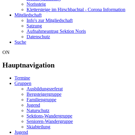
Norissteig
Klettersteige im Hirschbachtal - Corona Information
Mitgliedschaft
Info's zur Mitgliedschaft
Satzung
Aufnahmeantrag Sektion Noris
Datenschutz
Suche
ON
Hauptnavigation
Termine
Gruppen
Ausbildungsreferat
Bergsteigergruppe
Familiengruppe
Jugend
Naturschutz
Sektions-Wandergruppe
Senioren-Wandergruppe
Skiabteilung
Jugend