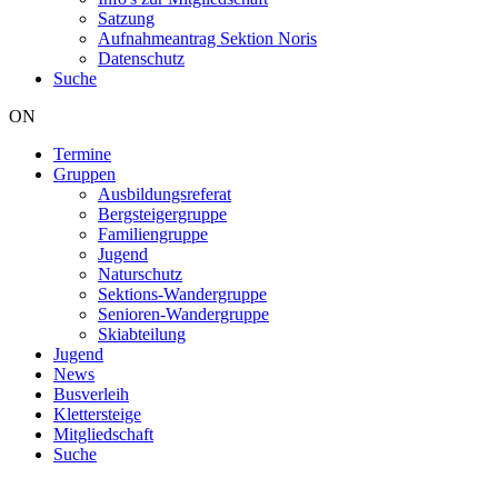
Satzung
Aufnahmeantrag Sektion Noris
Datenschutz
Suche
ON
Termine
Gruppen
Hauptnavigation
Ausbildungsreferat
Bergsteigergruppe
Familiengruppe
Jugend
Naturschutz
Sektions-Wandergruppe
Senioren-Wandergruppe
Skiabteilung
Jugend
News
Busverleih
Klettersteige
Mitgliedschaft
Suche