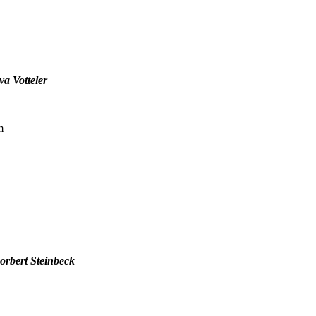
a Votteler
m
orbert Steinbeck