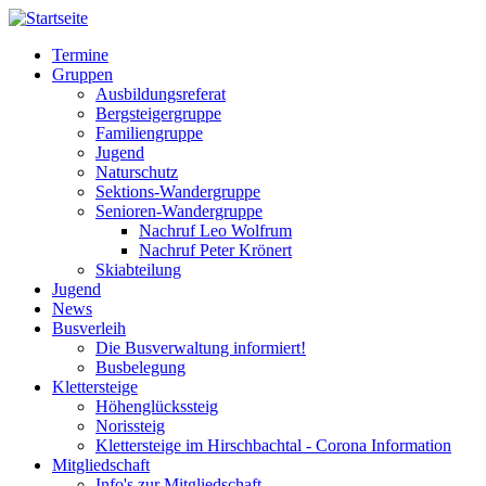
Direkt
zum
Termine
Inhalt
Gruppen
Hauptnavigation
Ausbildungsreferat
Bergsteigergruppe
Familiengruppe
Jugend
Naturschutz
Sektions-Wandergruppe
Senioren-Wandergruppe
Nachruf Leo Wolfrum
Nachruf Peter Krönert
Skiabteilung
Jugend
News
Busverleih
Die Busverwaltung informiert!
Busbelegung
Klettersteige
Höhenglückssteig
Norissteig
Klettersteige im Hirschbachtal - Corona Information
Mitgliedschaft
Info's zur Mitgliedschaft