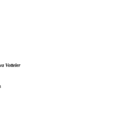
a Votteler
m