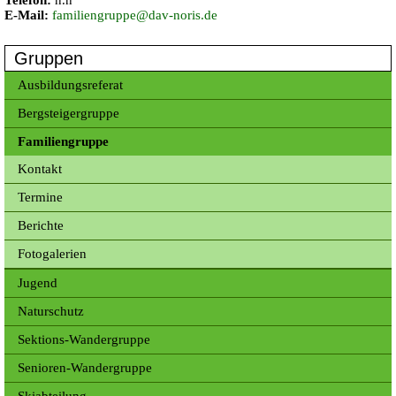
Telefon:
n.n
E-Mail:
familiengruppe@dav-noris.de
Gruppen
Ausbildungsreferat
Bergsteigergruppe
Familiengruppe
Kontakt
Termine
Berichte
Fotogalerien
Jugend
Naturschutz
Sektions-Wandergruppe
Senioren-Wandergruppe