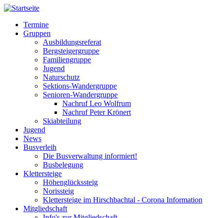
Direkt
zum
Termine
Inhalt
Gruppen
Hauptnavigation
Ausbildungsreferat
Bergsteigergruppe
Familiengruppe
Jugend
Naturschutz
Sektions-Wandergruppe
Senioren-Wandergruppe
Nachruf Leo Wolfrum
Nachruf Peter Krönert
Skiabteilung
Jugend
News
Busverleih
Die Busverwaltung informiert!
Busbelegung
Klettersteige
Höhenglückssteig
Norissteig
Klettersteige im Hirschbachtal - Corona Information
Mitgliedschaft
Info's zur Mitgliedschaft