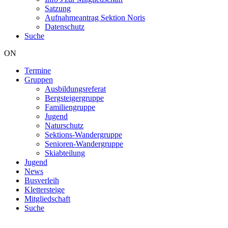
Satzung
Aufnahmeantrag Sektion Noris
Datenschutz
Suche
ON
Termine
Gruppen
Hauptnavigation
Ausbildungsreferat
Bergsteigergruppe
Familiengruppe
Jugend
Naturschutz
Sektions-Wandergruppe
Senioren-Wandergruppe
Skiabteilung
Jugend
News
Busverleih
Klettersteige
Mitgliedschaft
Suche