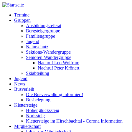
Direkt
zum
Termine
Inhalt
Gruppen
Hauptnavigation
Ausbildungsreferat
Bergsteigergruppe
Familiengruppe
Jugend
Naturschutz
Sektions-Wandergruppe
Senioren-Wandergruppe
Nachruf Leo Wolfrum
Nachruf Peter Krönert
Skiabteilung
Jugend
News
Busverleih
Die Busverwaltung informiert!
Busbelegung
Klettersteige
Höhenglückssteig
Norissteig
Klettersteige im Hirschbachtal - Corona Information
Mitgliedschaft
Info's zur Mitgliedschaft