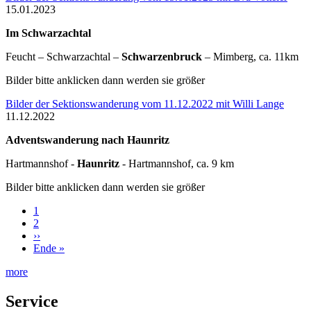
15.01.2023
Im Schwarzachtal
Feucht – Schwarzachtal –
Schwarzenbruck
– Mimberg, ca. 11km
Bilder bitte anklicken dann werden sie größer
Bilder der Sektionswanderung vom 11.12.2022 mit Willi Lange
11.12.2022
Adventswanderung nach Haunritz
Hartmannshof -
Haunritz
- Hartmannshof, ca. 9 km
Bilder bitte anklicken dann werden sie größer
Aktuelle
1
Seite
Seite
2
Seitennummerierung
Nächste
››
Seite
Letzte
Ende »
Seite
more
Service