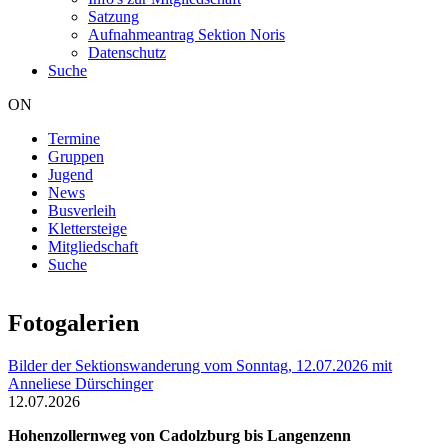
Satzung
Aufnahmeantrag Sektion Noris
Datenschutz
Suche
ON
Termine
Gruppen
Hauptnavigation
Jugend
News
Busverleih
Klettersteige
Mitgliedschaft
Suche
Fotogalerien
Bilder der Sektionswanderung vom Sonntag, 12.07.2026 mit
Anneliese Dürschinger
12.07.2026
Hohenzollernweg von Cadolzburg bis Langenzenn