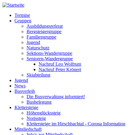
Direkt
zum
Termine
Inhalt
Gruppen
Hauptnavigation
Ausbildungsreferat
Bergsteigergruppe
Familiengruppe
Jugend
Naturschutz
Sektions-Wandergruppe
Senioren-Wandergruppe
Nachruf Leo Wolfrum
Nachruf Peter Krönert
Skiabteilung
Jugend
News
Busverleih
Die Busverwaltung informiert!
Busbelegung
Klettersteige
Höhenglückssteig
Norissteig
Klettersteige im Hirschbachtal - Corona Information
Mitgliedschaft
Info's zur Mitgliedschaft