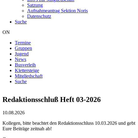
Satzung
Aufnahmeantrag Sektion Noris
Datenschutz
Suche
ON
Termine
Gruppen
Hauptnavigation
Jugend
News
Busverleih
Klettersteige
Mitgliedschaft
Suche
Redaktionsschluß Heft 03-2026
10.08.2026
Kollegen, bitte beachtet den Redaktionsschluss 10.03.2026 und gebt
Eure Beiträge zeitnah ab!