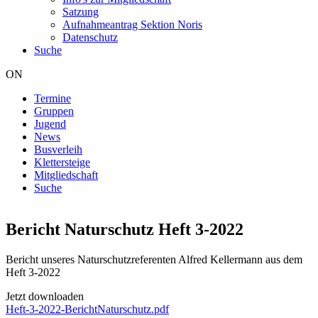
Satzung
Aufnahmeantrag Sektion Noris
Datenschutz
Suche
ON
Termine
Gruppen
Hauptnavigation
Jugend
News
Busverleih
Klettersteige
Mitgliedschaft
Suche
Bericht Naturschutz Heft 3-2022
Bericht unseres Naturschutzreferenten Alfred Kellermann aus dem
Heft 3-2022
Jetzt downloaden
Heft-3-2022-BerichtNaturschutz.pdf