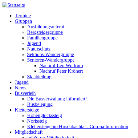
Direkt
zum
Termine
Inhalt
Gruppen
Hauptnavigation
Ausbildungsreferat
Bergsteigergruppe
Familiengruppe
Jugend
Naturschutz
Sektions-Wandergruppe
Senioren-Wandergruppe
Nachruf Leo Wolfrum
Nachruf Peter Krönert
Skiabteilung
Jugend
News
Busverleih
Die Busverwaltung informiert!
Busbelegung
Klettersteige
Höhenglückssteig
Norissteig
Klettersteige im Hirschbachtal - Corona Information
Mitgliedschaft
Info's zur Mitgliedschaft