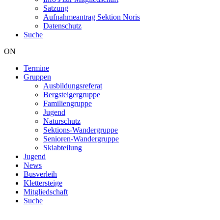
Satzung
Aufnahmeantrag Sektion Noris
Datenschutz
Suche
ON
Termine
Gruppen
Hauptnavigation
Ausbildungsreferat
Bergsteigergruppe
Familiengruppe
Jugend
Naturschutz
Sektions-Wandergruppe
Senioren-Wandergruppe
Skiabteilung
Jugend
News
Busverleih
Klettersteige
Mitgliedschaft
Suche