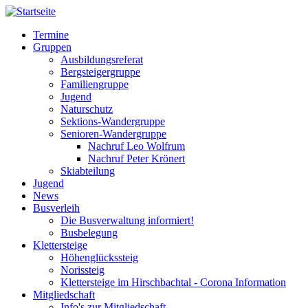
Direkt
zum
Termine
Inhalt
Gruppen
Hauptnavigation
Ausbildungsreferat
Bergsteigergruppe
Familiengruppe
Jugend
Naturschutz
Sektions-Wandergruppe
Senioren-Wandergruppe
Nachruf Leo Wolfrum
Nachruf Peter Krönert
Skiabteilung
Jugend
News
Busverleih
Die Busverwaltung informiert!
Busbelegung
Klettersteige
Höhenglückssteig
Norissteig
Klettersteige im Hirschbachtal - Corona Information
Mitgliedschaft
Info's zur Mitgliedschaft