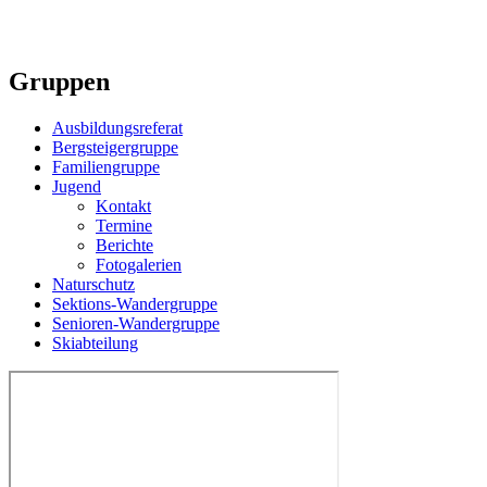
Gruppen
Ausbildungsreferat
Bergsteigergruppe
Familiengruppe
Jugend
Kontakt
Termine
Berichte
Fotogalerien
Naturschutz
Sektions-Wandergruppe
Senioren-Wandergruppe
Skiabteilung