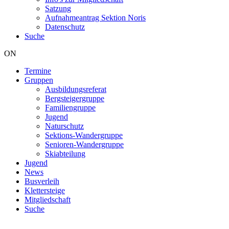
Satzung
Aufnahmeantrag Sektion Noris
Datenschutz
Suche
ON
Termine
Gruppen
Hauptnavigation
Ausbildungsreferat
Bergsteigergruppe
Familiengruppe
Jugend
Naturschutz
Sektions-Wandergruppe
Senioren-Wandergruppe
Skiabteilung
Jugend
News
Busverleih
Klettersteige
Mitgliedschaft
Suche