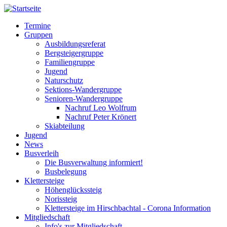
Direkt
zum
Termine
Inhalt
Gruppen
Hauptnavigation
Ausbildungsreferat
Bergsteigergruppe
Familiengruppe
Jugend
Naturschutz
Sektions-Wandergruppe
Senioren-Wandergruppe
Nachruf Leo Wolfrum
Nachruf Peter Krönert
Skiabteilung
Jugend
News
Busverleih
Die Busverwaltung informiert!
Busbelegung
Klettersteige
Höhenglückssteig
Norissteig
Klettersteige im Hirschbachtal - Corona Information
Mitgliedschaft
Info's zur Mitgliedschaft