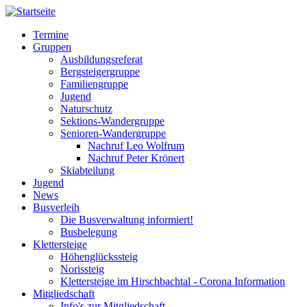
Direkt
zum
Termine
Inhalt
Gruppen
Hauptnavigation
Ausbildungsreferat
Bergsteigergruppe
Familiengruppe
Jugend
Naturschutz
Sektions-Wandergruppe
Senioren-Wandergruppe
Nachruf Leo Wolfrum
Nachruf Peter Krönert
Skiabteilung
Jugend
News
Busverleih
Die Busverwaltung informiert!
Busbelegung
Klettersteige
Höhenglückssteig
Norissteig
Klettersteige im Hirschbachtal - Corona Information
Mitgliedschaft
Info's zur Mitgliedschaft