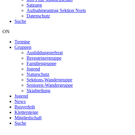
Satzung
Aufnahmeantrag Sektion Noris
Datenschutz
Suche
ON
Termine
Gruppen
Hauptnavigation
Ausbildungsreferat
Bergsteigergruppe
Familiengruppe
Jugend
Naturschutz
Sektions-Wandergruppe
Senioren-Wandergruppe
Skiabteilung
Jugend
News
Busverleih
Klettersteige
Mitgliedschaft
Suche