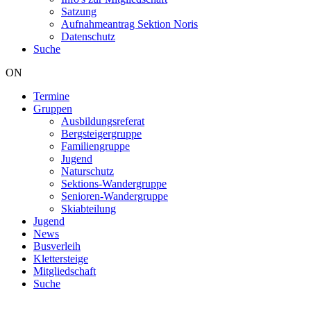
Satzung
Aufnahmeantrag Sektion Noris
Datenschutz
Suche
ON
Termine
Gruppen
Hauptnavigation
Ausbildungsreferat
Bergsteigergruppe
Familiengruppe
Jugend
Naturschutz
Sektions-Wandergruppe
Senioren-Wandergruppe
Skiabteilung
Jugend
News
Busverleih
Klettersteige
Mitgliedschaft
Suche