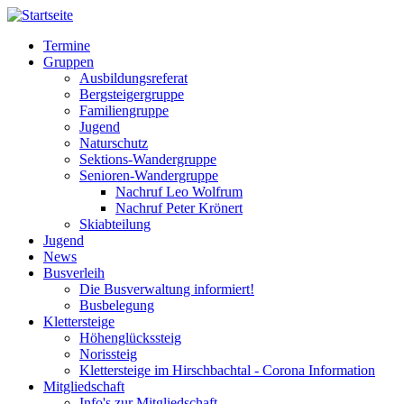
Direkt
zum
Termine
Inhalt
Gruppen
Hauptnavigation
Ausbildungsreferat
Bergsteigergruppe
Familiengruppe
Jugend
Naturschutz
Sektions-Wandergruppe
Senioren-Wandergruppe
Nachruf Leo Wolfrum
Nachruf Peter Krönert
Skiabteilung
Jugend
News
Busverleih
Die Busverwaltung informiert!
Busbelegung
Klettersteige
Höhenglückssteig
Norissteig
Klettersteige im Hirschbachtal - Corona Information
Mitgliedschaft
Info's zur Mitgliedschaft